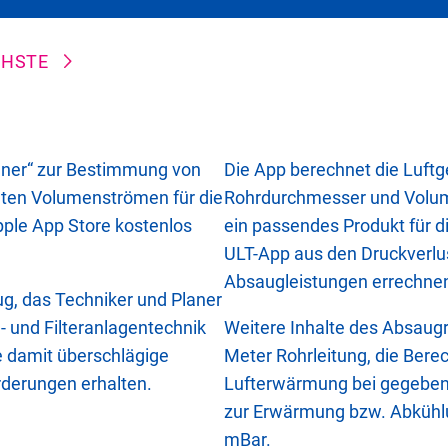
HSTE
chner“ zur Bestimmung von
Die App berechnet die Luf
mten Volumenströmen für die
Rohrdurchmesser und Volum
Apple App Store kostenlos
ein passendes Produkt für d
ULT-App aus den Druckverlu
Absaugleistungen errechne
ug, das Techniker und Planer
- und Filteranlagentechnik
Weitere Inhalte des Absaugr
e damit überschlägige
Meter Rohrleitung, die Ber
derungen erhalten.
Lufterwärmung bei gegebene
zur Erwärmung bzw. Abkühlu
mBar.