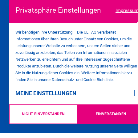
Kontaktformular
Privatsphäre Einstellungen
Impressu
Unsere Geschäftszeiten: Montag bis
Wir benötigen Ihre Unterstützung – Die ULT AG verarbeitet
Donnerstag von 07:00 bis 16:00 Uhr
Informationen über Ihren Besuch unter Einsatz von Cookies, um die
und freitags von 07:00 bis 15:00 Uhr
Leistung unserer Website zu verbessern, unsere Seiten sicher und
zuverlässig anzubieten, das Teilen von Informationen in sozialen
Netzwerken zu erleichtern und auf Ihre Interessen zugeschnittene
Produkte anzubieten. Durch die weitere Nutzung unserer Seite willigen
Sie in die Nutzung dieser Cookies ein. Weitere Informationen hierzu
finden Sie in unserer Datenschutz- und Cookie-Richtlinie.
MEINE EINSTELLUNGEN
NICHT EINVERSTANDEN
EINVERSTANDEN
©
2026
ULT AG