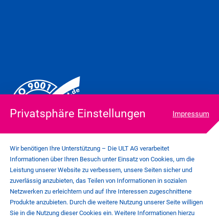
Privatsphäre Einstellungen
Impressum
Wir benötigen Ihre Unterstützung – Die ULT AG verarbeitet
Informationen über Ihren Besuch unter Einsatz von Cookies, um die
Leistung unserer Website zu verbessern, unsere Seiten sicher und
zuverlässig anzubieten, das Teilen von Informationen in sozialen
COOKIE-EINSTELLUNGEN
Netzwerken zu erleichtern und auf Ihre Interessen zugeschnittene
IMPRESSUM
Produkte anzubieten. Durch die weitere Nutzung unserer Seite willigen
DATENSCHUTZ
Sie in die Nutzung dieser Cookies ein. Weitere Informationen hierzu