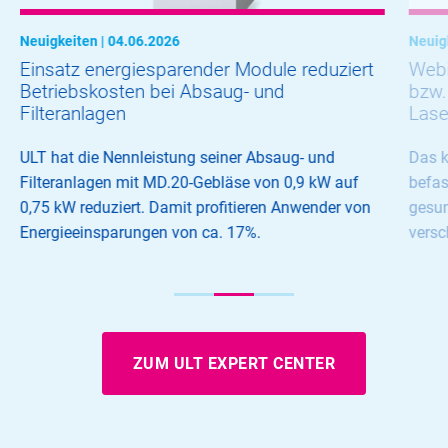
Neuigkeiten | 04.06.2026
Neuig
Einsatz energiesparender Module reduziert
Webi
Betriebskosten bei Absaug- und
bzw.
Filteranlagen
Lase
ULT hat die Nennleistung seiner Absaug- und
Das 
Filteranlagen mit MD.20-Gebläse von 0,9 kW auf
befas
0,75 kW reduziert. Damit profitieren Anwender von
gesun
Energieeinsparungen von ca. 17%.
versc
ZUM ULT EXPERT CENTER