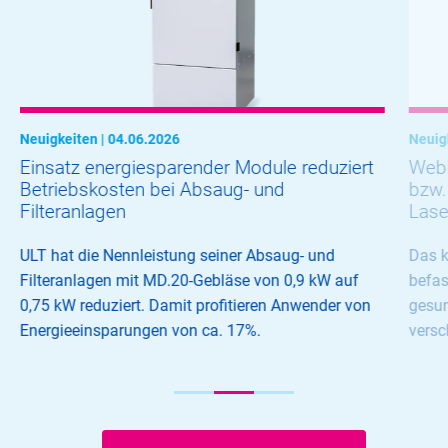
Neuigkeiten | 04.06.2026
Neuig
Einsatz energiesparender Module reduziert
Webi
Betriebskosten bei Absaug- und
bzw.
Filteranlagen
Lase
ULT hat die Nennleistung seiner Absaug- und
Das 
Filteranlagen mit MD.20-Gebläse von 0,9 kW auf
befas
0,75 kW reduziert. Damit profitieren Anwender von
gesun
Energieeinsparungen von ca. 17%.
versc