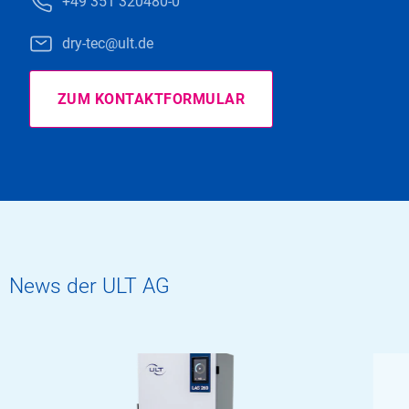
+49 351 320480-0
dry-tec@ult.de
ZUM KONTAKTFORMULAR
News der ULT AG